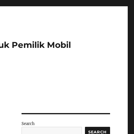
uk Pemilik Mobil
Search
SEARCH