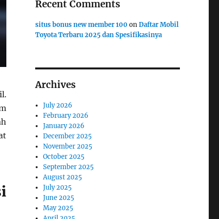
Recent Comments
situs bonus new member 100
on
Daftar Mobil
Toyota Terbaru 2025 dan Spesifikasinya
Archives
l.
July 2026
am
February 2026
ah
January 2026
at
December 2025
November 2025
October 2025
September 2025
August 2025
i
July 2025
June 2025
May 2025
April 2025