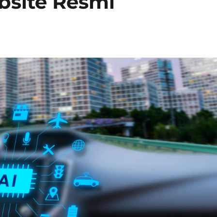
bsite Resmi