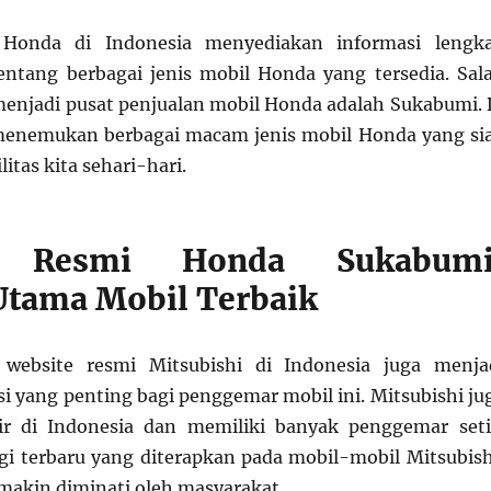
 Honda di Indonesia menyediakan informasi lengk
ntang berbagai jenis mobil Honda yang tersedia. Sal
menjadi pusat penjualan mobil Honda adalah Sukabumi. 
 menemukan berbagai macam jenis mobil Honda yang si
tas kita sehari-hari.
e Resmi Honda Sukabumi
tama Mobil Terbaik
 website resmi Mitsubishi di Indonesia juga menja
i yang penting bagi penggemar mobil ini. Mitsubishi ju
ir di Indonesia dan memiliki banyak penggemar seti
i terbaru yang diterapkan pada mobil-mobil Mitsubish
akin diminati oleh masyarakat.