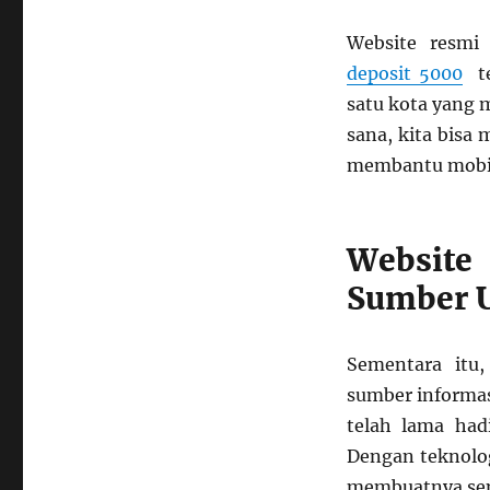
Website resmi
deposit 5000
te
satu kota yang 
sana, kita bisa
membantu mobili
Websit
Sumber U
Sementara itu,
sumber informas
telah lama had
Dengan teknolog
membuatnya sem