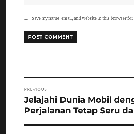
Save my name, email, and website in this browser for
Post
PREVIOUS
navigation
Jelajahi Dunia Mobil den
Previous
post:
Perjalanan Tetap Seru d