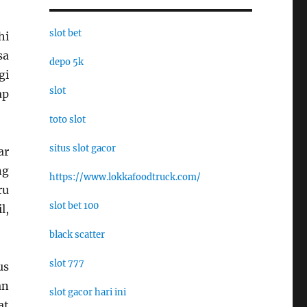
slot bet
hi
sa
depo 5k
gi
slot
ap
toto slot
situs slot gacor
ar
ng
https://www.lokkafoodtruck.com/
ru
slot bet 100
l,
black scatter
slot 777
us
an
slot gacor hari ini
at