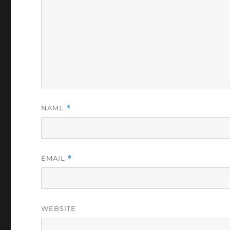
NAME
*
EMAIL
*
WEBSITE