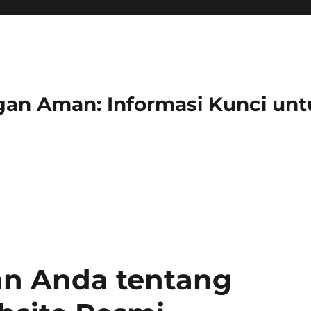
gan Aman: Informasi Kunci unt
n Anda tentang