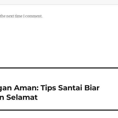
 the next time I comment.
gan Aman: Tips Santai Biar
an Selamat