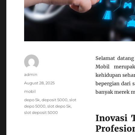
Selamat datang 
Mobil merupa
Author
admin
kehidupan sehar
Posted
August 28, 2025
bepergian dari s
on
Categories
mobil
banyak merek mob
Tags
depo 5k
,
deposit 5000
,
slot
depo 5000
,
slot depo 5k
,
slot deposit 5000
Inovasi 
Profesio