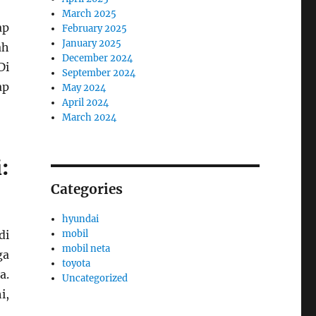
March 2025
ap
February 2025
January 2025
ah
December 2024
Di
September 2024
ap
May 2024
April 2024
March 2024
:
Categories
hyundai
mobil
di
mobil neta
ga
toyota
a.
Uncategorized
i,