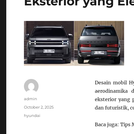
Eksterior yang E
Desain mobil Hy
aerodinamika 
Author
admin
eksterior yang
Posted
October 2, 2025
dan futuristik,
on
Categories
hyundai
Baca juga: Tips