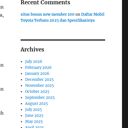
Recent Comments
an
a,
situs bonus new member 100
on
Daftar Mobil
Toyota Terbaru 2025 dan Spesifikasinya
Archives
July 2026
an
February 2026
January 2026
December 2025
November 2025
an
October 2025
September 2025
August 2025
July 2025
ah
June 2025
May 2025
April 2025