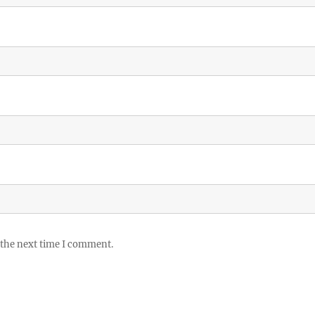
 the next time I comment.