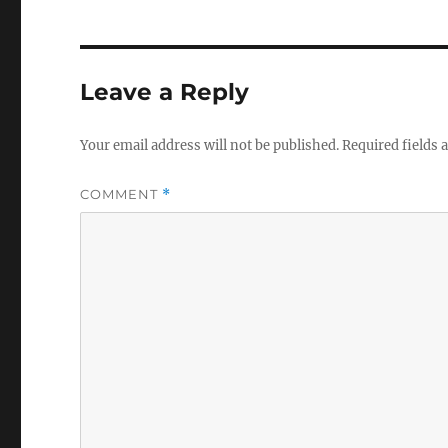
Leave a Reply
Your email address will not be published.
Required fields
COMMENT
*