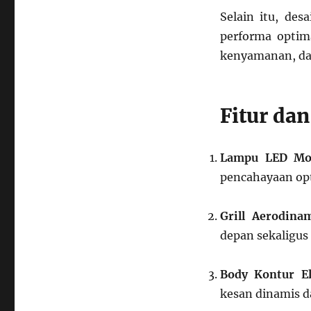
Selain itu, des
performa optim
kenyamanan, da
Fitur dan
Lampu LED Mo
pencahayaan opti
Grill Aerodina
depan sekaligus
Body Kontur E
kesan dinamis da