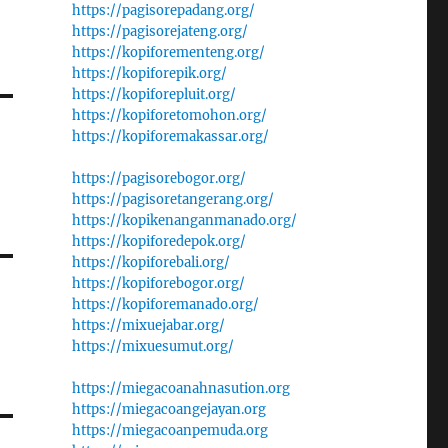
https://pagisorepadang.org/
https://pagisorejateng.org/
https://kopiforementeng.org/
https://kopiforepik.org/
https://kopiforepluit.org/
https://kopiforetomohon.org/
https://kopiforemakassar.org/
https://pagisorebogor.org/
https://pagisoretangerang.org/
https://kopikenanganmanado.org/
https://kopiforedepok.org/
https://kopiforebali.org/
https://kopiforebogor.org/
https://kopiforemanado.org/
https://mixuejabar.org/
https://mixuesumut.org/
https://miegacoanahnasution.org
https://miegacoangejayan.org
https://miegacoanpemuda.org