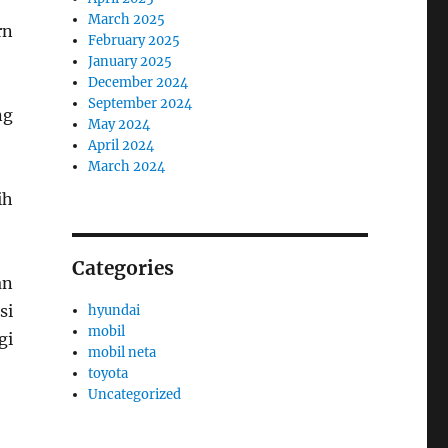
March 2025
rn
February 2025
January 2025
December 2024
September 2024
ng
May 2024
April 2024
March 2024
ih
Categories
an
si
hyundai
mobil
gi
mobil neta
toyota
Uncategorized