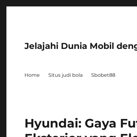
Jelajahi Dunia Mobil den
Home
Situs judi bola
Sbobet88
Hyundai: Gaya Fut