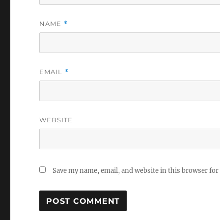
NAME
*
EMAIL
*
WEBSITE
Save my name, email, and website in this browser for