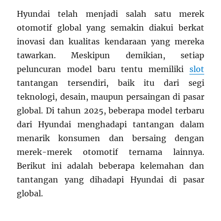
Hyundai telah menjadi salah satu merek
otomotif global yang semakin diakui berkat
inovasi dan kualitas kendaraan yang mereka
tawarkan. Meskipun demikian, setiap
peluncuran model baru tentu memiliki
slot
tantangan tersendiri, baik itu dari segi
teknologi, desain, maupun persaingan di pasar
global. Di tahun 2025, beberapa model terbaru
dari Hyundai menghadapi tantangan dalam
menarik konsumen dan bersaing dengan
merek-merek otomotif ternama lainnya.
Berikut ini adalah beberapa kelemahan dan
tantangan yang dihadapi Hyundai di pasar
global.