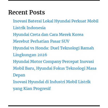
Recent Posts
Inovasi Baterai Lokal Hyundai Perkuat Mobil
Listrik Indonesia
Hyundai Creta dan Cara Merek Korea
Merebut Perhatian Pasar SUV
Hyundai vs Honda: Duel Teknologi Ramah
Lingkungan 2026
Hyundai Motor Company Percepat Inovasi
Mobil Baru, Hyundai Fokus Teknologi Masa
Depan
Inovasi Hyundai di Industri Mobil Listrik
yang Kian Progresif