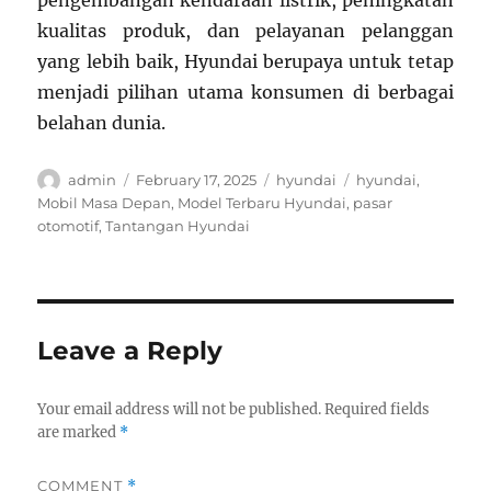
pengembangan kendaraan listrik, peningkatan
kualitas produk, dan pelayanan pelanggan
yang lebih baik, Hyundai berupaya untuk tetap
menjadi pilihan utama konsumen di berbagai
belahan dunia.
Author
Posted
Categories
Tags
admin
February 17, 2025
hyundai
hyundai
,
on
Mobil Masa Depan
,
Model Terbaru Hyundai
,
pasar
otomotif
,
Tantangan Hyundai
Leave a Reply
Your email address will not be published.
Required fields
are marked
*
COMMENT
*