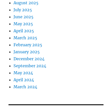
August 2025
July 2025
June 2025
May 2025
April 2025
March 2025
February 2025
January 2025
December 2024
September 2024
May 2024
April 2024
March 2024