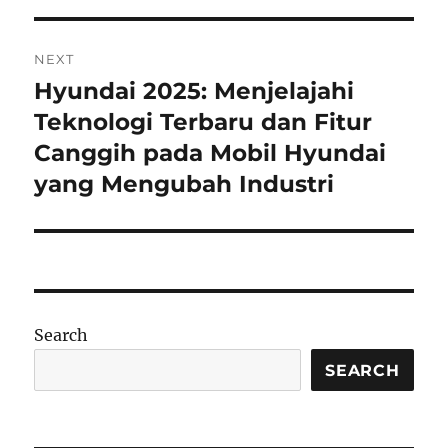
NEXT
Hyundai 2025: Menjelajahi
Next
post:
Teknologi Terbaru dan Fitur
Canggih pada Mobil Hyundai
yang Mengubah Industri
Search
SEARCH