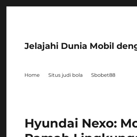
Jelajahi Dunia Mobil den
Home
Situs judi bola
Sbobet88
Hyundai Nexo: Mo