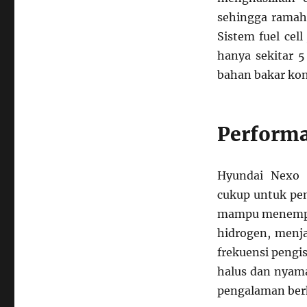
sehingga ramah
Sistem fuel cel
hanya sekitar 5
bahan bakar kon
Performa
Hyundai Nexo 
cukup untuk pen
mampu menempuh 
hidrogen, menj
frekuensi pengis
halus dan nyam
pengalaman berke