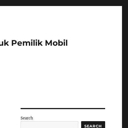
uk Pemilik Mobil
Search
SEARCH