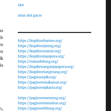
slot
situs slot gacor
as
uh
https://kopiforebanten.org/
an
https://kopiforejateng.org/
an
https://kopiforesumut.org/
https://kopiforejayapura.org/
ik
https://mixuebitung.org/
is
https://kopikenanganjayapura.org/
https://kopiforetangerang.org/
https://pagisorepik.org/
https://pagisoremakassar.org/
https://pagisorejakarta.org/
https://pagisorementeng.org/
https://pagisoretomohon.org/
h,
https://pagisorebitung.org/