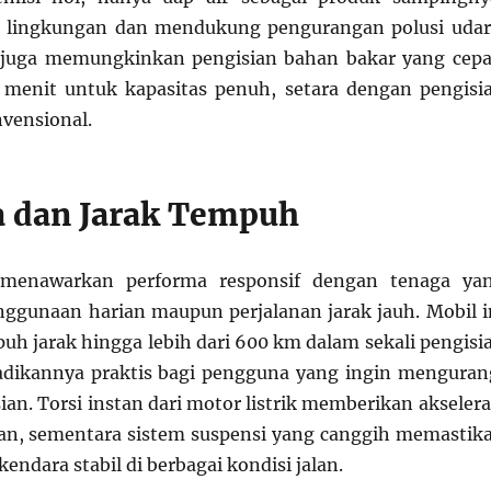
 lingkungan dan mendukung pengurangan polusi udar
l juga memungkinkan pengisian bahan bakar yang cepa
 menit untuk kapasitas penuh, setara dengan pengisi
vensional.
 dan Jarak Tempuh
menawarkan performa responsif dengan tenaga ya
ggunaan harian maupun perjalanan jarak jauh. Mobil i
jarak hingga lebih dari 600 km dalam sekali pengisi
adikannya praktis bagi pengguna yang ingin menguran
ian. Torsi instan dari motor listrik memberikan akselera
an, sementara sistem suspensi yang canggih memastik
ndara stabil di berbagai kondisi jalan.