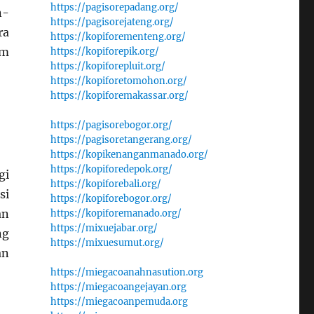
https://pagisorepadang.org/
n-
https://pagisorejateng.org/
ra
https://kopiforementeng.org/
em
https://kopiforepik.org/
https://kopiforepluit.org/
https://kopiforetomohon.org/
https://kopiforemakassar.org/
https://pagisorebogor.org/
https://pagisoretangerang.org/
https://kopikenanganmanado.org/
https://kopiforedepok.org/
gi
https://kopiforebali.org/
si
https://kopiforebogor.org/
an
https://kopiforemanado.org/
https://mixuejabar.org/
ng
https://mixuesumut.org/
an
https://miegacoanahnasution.org
https://miegacoangejayan.org
https://miegacoanpemuda.org