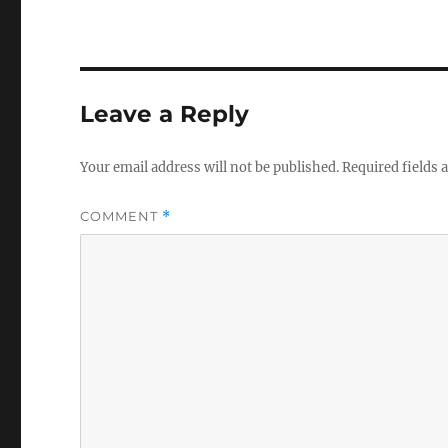
Leave a Reply
Your email address will not be published.
Required fields
COMMENT
*