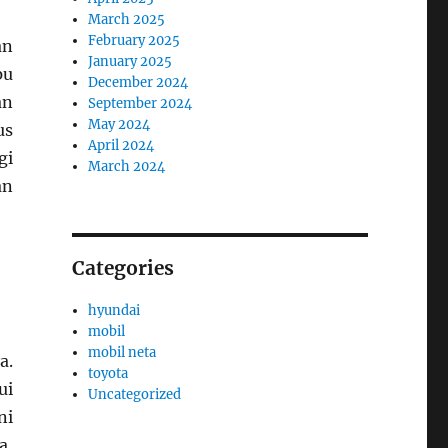
March 2025
February 2025
an
January 2025
pu
December 2024
an
September 2024
May 2024
us
April 2024
gi
March 2024
an
Categories
hyundai
mobil
mobil neta
a.
toyota
ui
Uncategorized
ni
a,