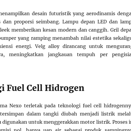
enampilkan desain futuristik yang aerodinamis deng
us dan proporsi seimbang. Lampu depan LED dan lam
sleek memberikan kesan modern dan canggih. Gril dep
bumper yang ramping menambah nilai estetika sekalig
iensi energi. Velg alloy dirancang untuk menguran
a, meningkatkan jangkauan tempuh per pengisi
i Fuel Cell Hidrogen
a Nexo terletak pada teknologi fuel cell hidrogenny
tersimpan dalam tangki diubah menjadi listrik melal
lu digunakan untuk menggerakkan motor listrik. Proses i
misi nol, hanya uap air sebagai produk sampingny