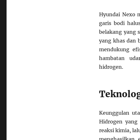
Hyundai Nexo m
garis bodi hal
belakang yang 
yang khas dan 
mendukung efis
hambatan udar
hidrogen.
Teknolog
Keunggulan utam
Hidrogen yang 
reaksi kimia, la
menghasilkan e