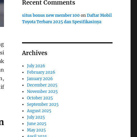
Recent Comments
situs bonus new member 100
on
Daftar Mobil
Toyota Terbaru 2025 dan Spesifikasinya
ng
Archives
si
uk
July 2026
an
February 2026
n,
January 2026
December 2025
if
November 2025
October 2025
September 2025
August 2025
July 2025
n
June 2025
May 2025
April 2025