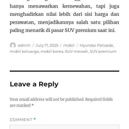
hanya menawarkan kemewahan, tapi juga
menghadirkan nilai lebih dari sisi harga dan
perawatan, menjadikannya salah satu pilihan
paling menarik di pasar SUV premium saat ini.
Author
Posted
Categories
Tags
admin
July 17, 2025
mobil
Hyundai Palisade
,
on
mobil keluarga
,
mobil korea
,
SUV mewah
,
SUV premium
Leave a Reply
Your email address will not be published.
Required fields
are marked
*
COMMENT
*