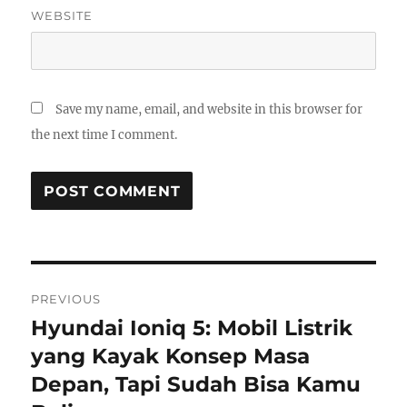
WEBSITE
Save my name, email, and website in this browser for
the next time I comment.
Post
PREVIOUS
navigation
Hyundai Ioniq 5: Mobil Listrik
Previous
post:
yang Kayak Konsep Masa
Depan, Tapi Sudah Bisa Kamu