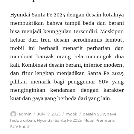
Hyundai Santa Fe 2025 dengan desain kotalnya
membuktikan bahwa tampil beda dan berani
bisa menjadi keunggulan tersendiri. Meskipun
keluar dari tren desain aerodinamis lembut,
mobil ini berhasil menarik perhatian dan
membuat banyak orang rela menengok dua
kali. Kombinasi desain berani, interior modern,
dan fitur lengkap menjadikan Santa Fe 2025
pilihan menarik bagi penggemar SUV yang
menginginkan kendaraan dengan karakter
kuat dan gaya yang berbeda dari yang lain.
Author
Posted
Categories
Tags
admin
July 17, 2025
mobil
desain SUV
,
gaya
on
hidup urban
,
Hyundai Santa Fe 2025
,
Mobil Premium
,
SUV kotal