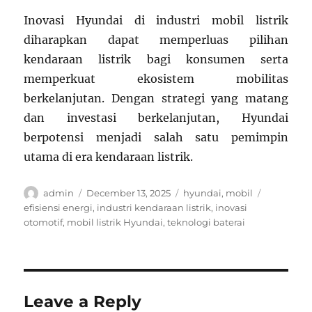
Inovasi Hyundai di industri mobil listrik
diharapkan dapat memperluas pilihan
kendaraan listrik bagi konsumen serta
memperkuat ekosistem mobilitas
berkelanjutan. Dengan strategi yang matang
dan investasi berkelanjutan, Hyundai
berpotensi menjadi salah satu pemimpin
utama di era kendaraan listrik.
Author
Posted
Categories
Tags
admin
December 13, 2025
hyundai
,
mobil
on
efisiensi energi
,
industri kendaraan listrik
,
inovasi
otomotif
,
mobil listrik Hyundai
,
teknologi baterai
Leave a Reply