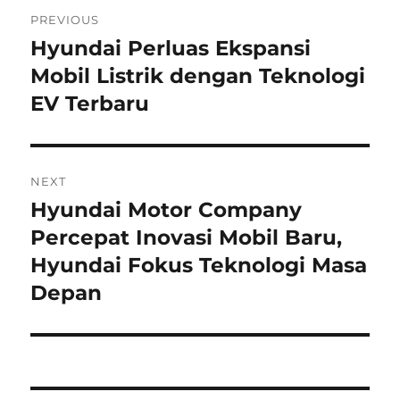
Post
PREVIOUS
navigation
Hyundai Perluas Ekspansi
Previous
post:
Mobil Listrik dengan Teknologi
EV Terbaru
NEXT
Hyundai Motor Company
Next
post:
Percepat Inovasi Mobil Baru,
Hyundai Fokus Teknologi Masa
Depan