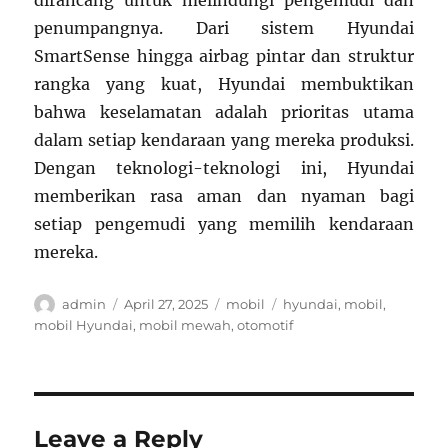
dirancang untuk melindungi pengemudi dan
penumpangnya. Dari sistem Hyundai
SmartSense hingga airbag pintar dan struktur
rangka yang kuat, Hyundai membuktikan
bahwa keselamatan adalah prioritas utama
dalam setiap kendaraan yang mereka produksi.
Dengan teknologi-teknologi ini, Hyundai
memberikan rasa aman dan nyaman bagi
setiap pengemudi yang memilih kendaraan
mereka.
Author
Posted
Categories
Tags
admin
April 27, 2025
mobil
hyundai
,
mobil
,
on
mobil Hyundai
,
mobil mewah
,
otomotif
Leave a Reply