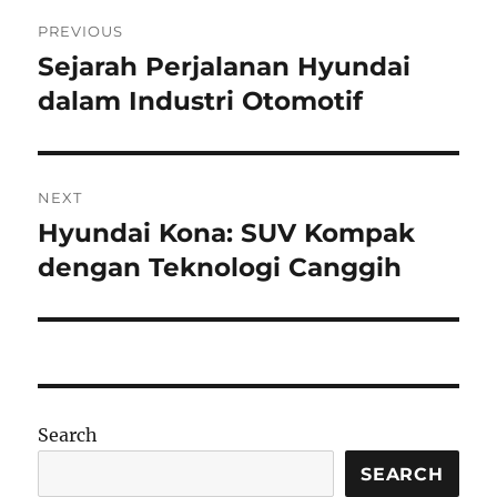
Post
PREVIOUS
navigation
Sejarah Perjalanan Hyundai
Previous
post:
dalam Industri Otomotif
NEXT
Hyundai Kona: SUV Kompak
Next
post:
dengan Teknologi Canggih
Search
SEARCH