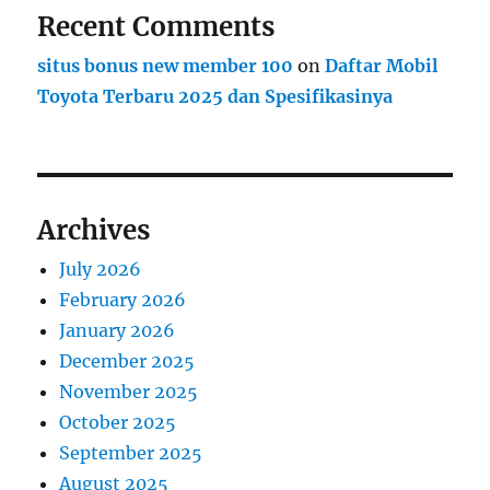
Recent Comments
situs bonus new member 100
on
Daftar Mobil
Toyota Terbaru 2025 dan Spesifikasinya
Archives
July 2026
February 2026
January 2026
December 2025
November 2025
October 2025
September 2025
August 2025