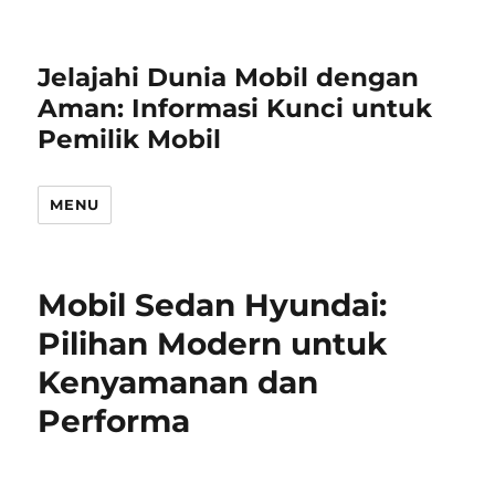
Jelajahi Dunia Mobil dengan
Aman: Informasi Kunci untuk
Pemilik Mobil
MENU
Mobil Sedan Hyundai:
Pilihan Modern untuk
Kenyamanan dan
Performa