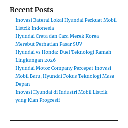
Recent Posts
Inovasi Baterai Lokal Hyundai Perkuat Mobil
Listrik Indonesia
Hyundai Creta dan Cara Merek Korea
Merebut Perhatian Pasar SUV
Hyundai vs Honda: Duel Teknologi Ramah
Lingkungan 2026
Hyundai Motor Company Percepat Inovasi
Mobil Baru, Hyundai Fokus Teknologi Masa
Depan
Inovasi Hyundai di Industri Mobil Listrik
yang Kian Progresif