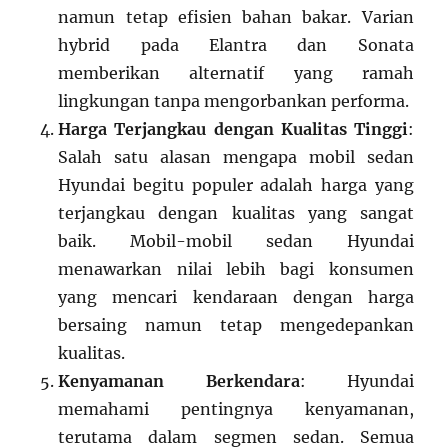
namun tetap efisien bahan bakar. Varian
hybrid pada Elantra dan Sonata
memberikan alternatif yang ramah
lingkungan tanpa mengorbankan performa.
Harga Terjangkau dengan Kualitas Tinggi
:
Salah satu alasan mengapa mobil sedan
Hyundai begitu populer adalah harga yang
terjangkau dengan kualitas yang sangat
baik. Mobil-mobil sedan Hyundai
menawarkan nilai lebih bagi konsumen
yang mencari kendaraan dengan harga
bersaing namun tetap mengedepankan
kualitas.
Kenyamanan Berkendara
: Hyundai
memahami pentingnya kenyamanan,
terutama dalam segmen sedan. Semua