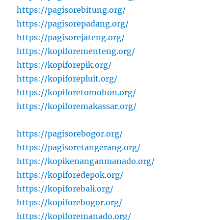
https://pagisorebitung.org/
https://pagisorepadang.org/
https://pagisorejateng.org/
https://kopiforementeng.org/
https://kopiforepik.org/
https://kopiforepluit.org/
https://kopiforetomohon.org/
https://kopiforemakassar.org/
https://pagisorebogor.org/
https://pagisoretangerang.org/
https://kopikenanganmanado.org/
https://kopiforedepok.org/
https://kopiforebali.org/
https://kopiforebogor.org/
https://kopiforemanado.org/