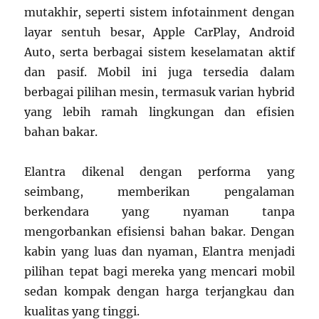
mutakhir, seperti sistem infotainment dengan
layar sentuh besar, Apple CarPlay, Android
Auto, serta berbagai sistem keselamatan aktif
dan pasif. Mobil ini juga tersedia dalam
berbagai pilihan mesin, termasuk varian hybrid
yang lebih ramah lingkungan dan efisien
bahan bakar.
Elantra dikenal dengan performa yang
seimbang, memberikan pengalaman
berkendara yang nyaman tanpa
mengorbankan efisiensi bahan bakar. Dengan
kabin yang luas dan nyaman, Elantra menjadi
pilihan tepat bagi mereka yang mencari mobil
sedan kompak dengan harga terjangkau dan
kualitas yang tinggi.