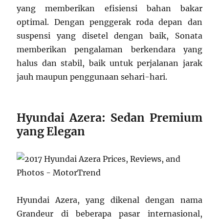
yang memberikan efisiensi bahan bakar
optimal. Dengan penggerak roda depan dan
suspensi yang disetel dengan baik, Sonata
memberikan pengalaman berkendara yang
halus dan stabil, baik untuk perjalanan jarak
jauh maupun penggunaan sehari-hari.
Hyundai Azera: Sedan Premium
yang Elegan
Hyundai Azera, yang dikenal dengan nama
Grandeur di beberapa pasar internasional,