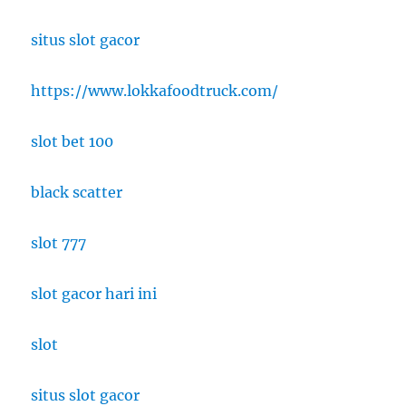
situs slot gacor
https://www.lokkafoodtruck.com/
slot bet 100
black scatter
slot 777
slot gacor hari ini
slot
situs slot gacor