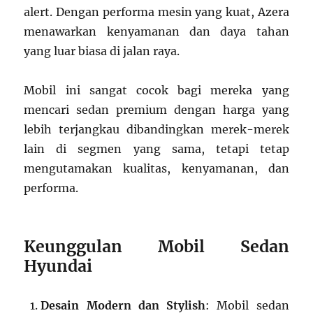
alert. Dengan performa mesin yang kuat, Azera
menawarkan kenyamanan dan daya tahan
yang luar biasa di jalan raya.
Mobil ini sangat cocok bagi mereka yang
mencari sedan premium dengan harga yang
lebih terjangkau dibandingkan merek-merek
lain di segmen yang sama, tetapi tetap
mengutamakan kualitas, kenyamanan, dan
performa.
Keunggulan Mobil Sedan
Hyundai
Desain Modern dan Stylish
: Mobil sedan