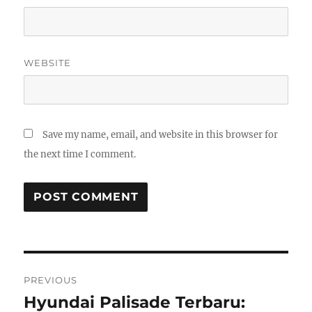
WEBSITE
Save my name, email, and website in this browser for
the next time I comment.
Post
PREVIOUS
navigation
Hyundai Palisade Terbaru:
Previous