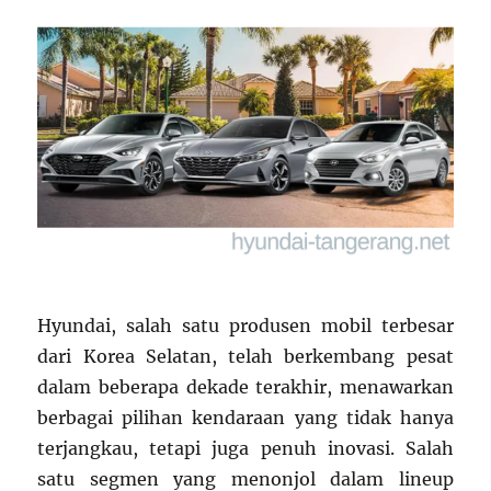
Hyundai, salah satu produsen mobil terbesar
dari Korea Selatan, telah berkembang pesat
dalam beberapa dekade terakhir, menawarkan
berbagai pilihan kendaraan yang tidak hanya
terjangkau, tetapi juga penuh inovasi. Salah
satu segmen yang menonjol dalam lineup