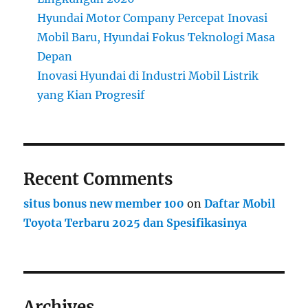
Hyundai Motor Company Percepat Inovasi
Mobil Baru, Hyundai Fokus Teknologi Masa
Depan
Inovasi Hyundai di Industri Mobil Listrik
yang Kian Progresif
Recent Comments
situs bonus new member 100
on
Daftar Mobil
Toyota Terbaru 2025 dan Spesifikasinya
Archives