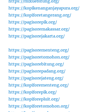
https://mixuebitung.org/
https://kopikenanganjayapura.org/
https://kopiforetangerang.org/
https://pagisorepik.org/
https://pagisoremakassar.org/
https://pagisorejakarta.org/
https://pagisorementeng.org/
https://pagisoretomohon.org/
https://pagisorebitung.org/
https://pagisorepadang.org/
https://pagisorejateng.org/
https://kopiforementeng.org/
https://kopiforepik.org/
https://kopiforepluit.org/
https://kopiforetomohon.org/