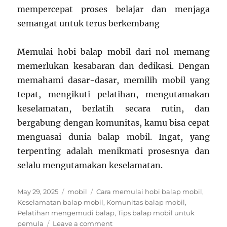
mempercepat proses belajar dan menjaga
semangat untuk terus berkembang
Memulai hobi balap mobil dari nol memang
memerlukan kesabaran dan dedikasi. Dengan
memahami dasar-dasar, memilih mobil yang
tepat, mengikuti pelatihan, mengutamakan
keselamatan, berlatih secara rutin, dan
bergabung dengan komunitas, kamu bisa cepat
menguasai dunia balap mobil. Ingat, yang
terpenting adalah menikmati prosesnya dan
selalu mengutamakan keselamatan.
Posted
Categories
Tags
May 29, 2025
mobil
Cara memulai hobi balap mobil
,
on
Keselamatan balap mobil
,
Komunitas balap mobil
,
Pelatihan mengemudi balap
,
Tips balap mobil untuk
on
pemula
Leave a comment