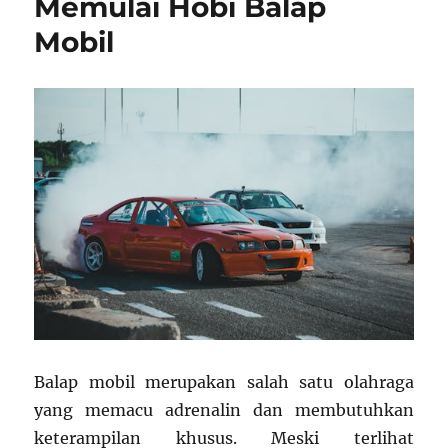
Memulai Hobi Balap
Mobil
Balap mobil merupakan salah satu olahraga
yang memacu adrenalin dan membutuhkan
keterampilan khusus. Meski terlihat