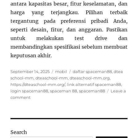
antara kapasitas besar, fitur keselamatan, dan
harga yang terjangkau. Pilihan terbaik
tergantung pada preferensi pribadi Anda,
seperti desain, fitur, dan anggaran. Pastikan
untuk melakukan test drive dan
membandingkan spesifikasi sebelum membuat
keputusan akhir.
Posted
Categories
Tags
September 14, 2025
mobil
daftar spaceman88
,
dtea
on
school-mm
,
dteaschool-mm
,
dteaschool-mm.org
,
https://dteaschool-mm.org/
,
link alternatif spaceman88
,
login spaceman88
,
spaceman 88
,
spaceman88
Leave a
on
comment
5
Mobil
Keluarga
2025:
Kapasitas
Search
Besar,