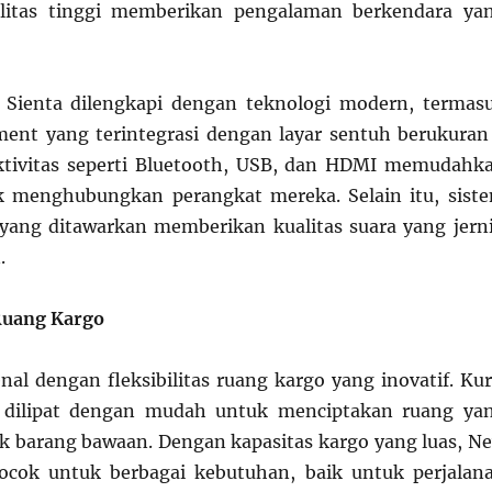
alitas tinggi memberikan pengalaman berkendara ya
Sienta dilengkapi dengan teknologi modern, termas
ment yang terintegrasi dengan layar sentuh berukuran
ektivitas seperti Bluetooth, USB, dan HDMI memudahk
 menghubungkan perangkat mereka. Selain itu, sist
yang ditawarkan memberikan kualitas suara yang jern
.
 Ruang Kargo
nal dengan fleksibilitas ruang kargo yang inovatif. Kur
 dilipat dengan mudah untuk menciptakan ruang ya
uk barang bawaan. Dengan kapasitas kargo yang luas, N
cocok untuk berbagai kebutuhan, baik untuk perjalan