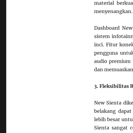
material berku
menyenangkan.
Dashboard New 
sistem infotain
inci. Fitur kon
pengguna untuk
audio premium 
dan memuaskan
3. Fleksibilitas
New Sienta dike
belakang dapat
lebih besar unt
Sienta sangat 