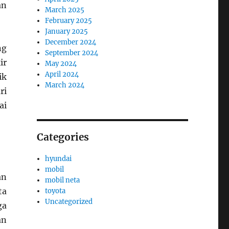
an
March 2025
February 2025
January 2025
December 2024
ng
September 2024
ir
May 2024
April 2024
ik
March 2024
ri
ai
Categories
hyundai
mobil
an
mobil neta
ta
toyota
Uncategorized
ga
an