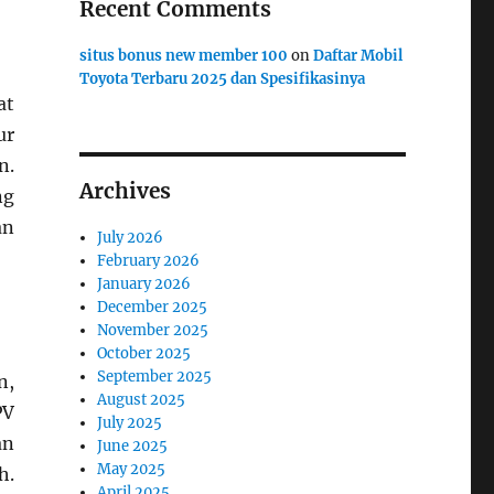
Recent Comments
situs bonus new member 100
on
Daftar Mobil
Toyota Terbaru 2025 dan Spesifikasinya
at
ur
n.
Archives
ng
an
July 2026
February 2026
January 2026
December 2025
November 2025
October 2025
September 2025
n,
August 2025
PV
July 2025
an
June 2025
May 2025
h.
April 2025