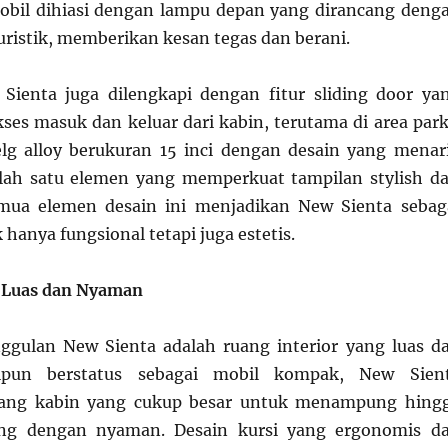
obil dihiasi dengan lampu depan yang dirancang deng
uristik, memberikan kesan tegas dan berani.
 Sienta juga dilengkapi dengan fitur sliding door ya
s masuk dan keluar dari kabin, terutama di area park
lg alloy berukuran 15 inci dengan desain yang menar
lah satu elemen yang memperkuat tampilan stylish da
mua elemen desain ini menjadikan New Sienta sebag
 hanya fungsional tetapi juga estetis.
g Luas dan Nyaman
ggulan New Sienta adalah ruang interior yang luas d
pun berstatus sebagai mobil kompak, New Sien
ang kabin yang cukup besar untuk menampung hing
ng dengan nyaman. Desain kursi yang ergonomis d