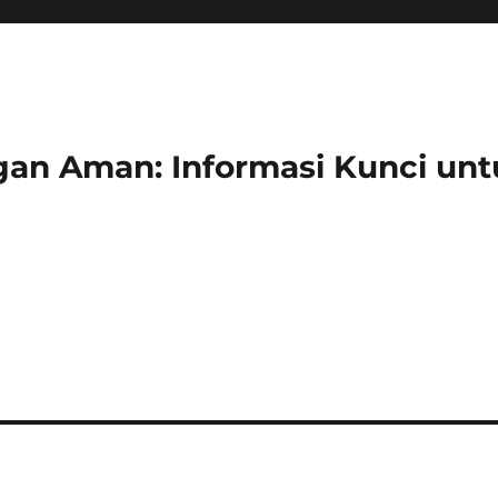
gan Aman: Informasi Kunci unt