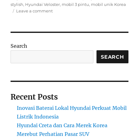
on
stylish
,
Hyundai Veloster
,
mobil 3 pintu
,
mobil unik Korea
on
Leave a comment
Hyundai
Veloster:
Mobil
3
Pintu
Search
Simetris
yang
SEARCH
Bingung
Mau
Jadi
Sporty
atau
Recent Posts
Stylish
Inovasi Baterai Lokal Hyundai Perkuat Mobil
Listrik Indonesia
Hyundai Creta dan Cara Merek Korea
Merebut Perhatian Pasar SUV