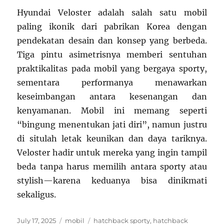
Hyundai Veloster adalah salah satu mobil
paling ikonik dari pabrikan Korea dengan
pendekatan desain dan konsep yang berbeda.
Tiga pintu asimetrisnya memberi sentuhan
praktikalitas pada mobil yang bergaya sporty,
sementara performanya menawarkan
keseimbangan antara kesenangan dan
kenyamanan. Mobil ini memang seperti
“bingung menentukan jati diri”, namun justru
di situlah letak keunikan dan daya tariknya.
Veloster hadir untuk mereka yang ingin tampil
beda tanpa harus memilih antara sporty atau
stylish—karena keduanya bisa dinikmati
sekaligus.
Posted
Categories
Tags
July 17, 2025
mobil
hatchback sporty
,
hatchback