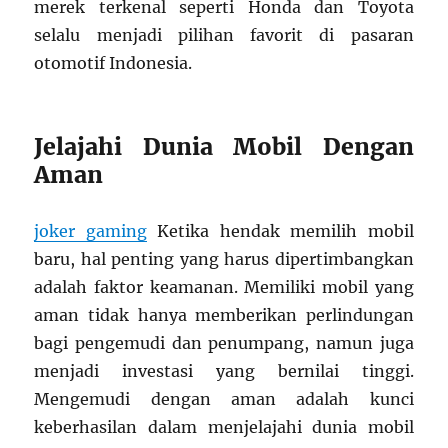
merek terkenal seperti Honda dan Toyota
selalu menjadi pilihan favorit di pasaran
otomotif Indonesia.
Jelajahi Dunia Mobil Dengan
Aman
joker gaming
Ketika hendak memilih mobil
baru, hal penting yang harus dipertimbangkan
adalah faktor keamanan. Memiliki mobil yang
aman tidak hanya memberikan perlindungan
bagi pengemudi dan penumpang, namun juga
menjadi investasi yang bernilai tinggi.
Mengemudi dengan aman adalah kunci
keberhasilan dalam menjelajahi dunia mobil