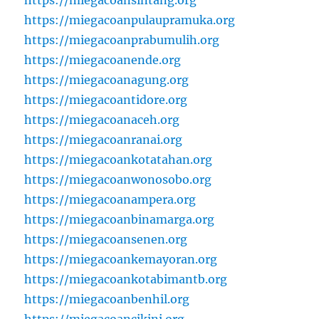
https://miegacoansintang.org
https://miegacoanpulaupramuka.org
https://miegacoanprabumulih.org
https://miegacoanende.org
https://miegacoanagung.org
https://miegacoantidore.org
https://miegacoanaceh.org
https://miegacoanranai.org
https://miegacoankotatahan.org
https://miegacoanwonosobo.org
https://miegacoanampera.org
https://miegacoanbinamarga.org
https://miegacoansenen.org
https://miegacoankemayoran.org
https://miegacoankotabimantb.org
https://miegacoanbenhil.org