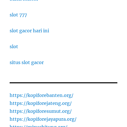
slot 777
slot gacor hari ini
slot
situs slot gacor
https://kopiforebanten.org/
https://kopiforejateng.org/
https://kopiforesumut.org/
https://kopiforejayapura.org/