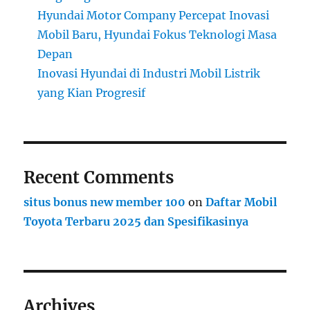
Hyundai Motor Company Percepat Inovasi
Mobil Baru, Hyundai Fokus Teknologi Masa
Depan
Inovasi Hyundai di Industri Mobil Listrik
yang Kian Progresif
Recent Comments
situs bonus new member 100
on
Daftar Mobil
Toyota Terbaru 2025 dan Spesifikasinya
Archives