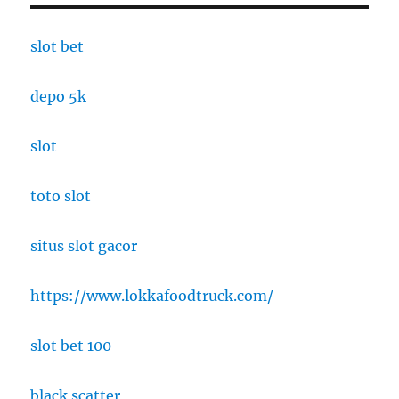
slot bet
depo 5k
slot
toto slot
situs slot gacor
https://www.lokkafoodtruck.com/
slot bet 100
black scatter