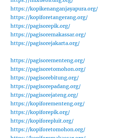
https://mixuebitung.org/
https://kopikenanganjayapura.org/
https://kopiforetangerang.org/
https://pagisorepik.org/
https://pagisoremakassar.org/
https://pagisorejakarta.org/
https://pagisorementeng.org/
https://pagisoretomohon.org/
https://pagisorebitung.org/
https://pagisorepadang.org/
https://pagisorejateng.org/
https://kopiforementeng.org/
https://kopiforepik.org/
https://kopiforepluit.org/
https://kopiforetomohon.org/