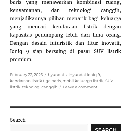
baris yang menawarkan kombinasi ruang,
kenyamanan, dan teknologi canggih,
menjadikannya pilihan menarik bagi keluarga
yang mencari kendaraan listrik dengan
kapasitas penumpang lebih dari lima orang.
Dengan desain futuristik dan fitur inovatif,
Ioniq 9 siap bersaing di pasar SUV listrik
premium.
Posted
Categories
Tags
February 22, 2025
hyundai
Hyundai Ioniq 9
,
on
kendaraan listrik tiga baris
,
mobil keluarga listrik
,
SUV
on
listrik
,
teknologi canggih
Leave a comment
Hyundai
Ioniq
9:
SUV
Listrik
Search
Tiga
Baris
SEARCH