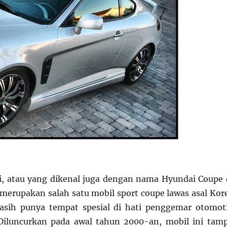
, atau yang dikenal juga dengan nama Hyundai Coupe 
 merupakan salah satu mobil sport coupe lawas asal Kor
asih punya tempat spesial di hati penggemar otomoti
iluncurkan pada awal tahun 2000-an, mobil ini tamp