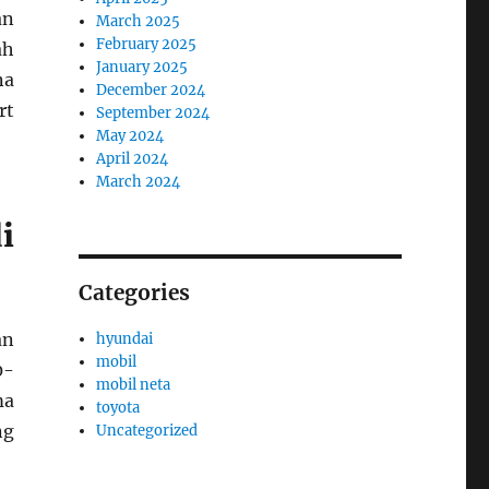
an
March 2025
February 2025
ah
January 2025
na
December 2024
rt
September 2024
May 2024
April 2024
March 2024
i
Categories
an
hyundai
mobil
0-
mobil neta
ma
toyota
ng
Uncategorized