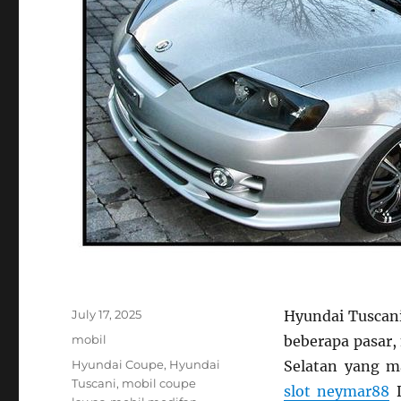
Posted
July 17, 2025
Hyundai Tuscani
on
Categories
mobil
beberapa pasar,
Tags
Hyundai Coupe
,
Hyundai
Selatan yang m
Tuscani
,
mobil coupe
slot neymar88
D