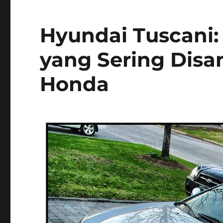
Hyundai Tuscani:
yang Sering Disa
Honda