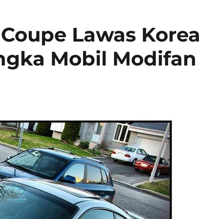
 Coupe Lawas Korea
ngka Mobil Modifan