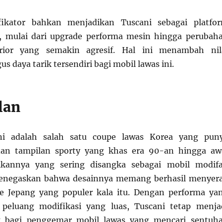
fikator bahkan menjadikan Tuscani sebagai platfo
i, mulai dari upgrade performa mesin hingga perubah
erior yang semakin agresif. Hal ini menambah nil
us daya tarik tersendiri bagi mobil lawas ini.
lan
ni adalah salah satu coupe lawas Korea yang pun
dan tampilan sporty yang khas era 90-an hingga aw
ikannya yang sering disangka sebagai mobil modif
enegaskan bahwa desainnya memang berhasil menyer
pe Jepang yang populer kala itu. Dengan performa ya
 peluang modifikasi yang luas, Tuscani tetap menja
k bagi penggemar mobil lawas yang mencari sentuh