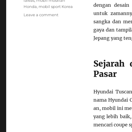
lawas
,
mobil modifan
dengan desain
Honda
,
mobil sport Korea
untuk zamanny
on
Leave a comment
Hyundai
sangka dan men
Tuscani:
gaya dan tampi
Coupe
Jepang yang teng
Lawas
Korea
yang
Sering
Sejarah 
Disangka
Mobil
Pasar
Modifan
Honda
Hyundai Tuscan
nama Hyundai Co
an, mobil ini m
yang lebih bai
mencari coupe s