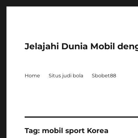
Jelajahi Dunia Mobil den
Home
Situs judi bola
Sbobet88
Tag:
mobil sport Korea