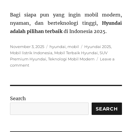
Bagi siapa pun yang ingin mobil modern,
nyaman, dan berteknologi tinggi,
Hyundai
adalah pilihan terbaik
di Indonesia 2025.
Posted
Categories
Tags
November 3, 2025
hyundai
,
mobil
Hyundai 2025
,
on
Mobil listrik Indonesia
,
Mobil Terbaik Hyundai
,
SUV
Premium Hyundai
,
Teknologi Mobil Modern
Leave a
on
comment
Mobil
Terbaik
Hyundai
di
Indonesia
Search
Tahun
2025:
SEARCH
Inovasi,
Teknologi,
dan