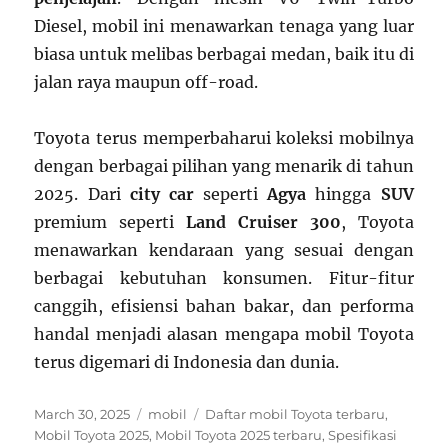
Diesel, mobil ini menawarkan tenaga yang luar
biasa untuk melibas berbagai medan, baik itu di
jalan raya maupun off-road.
Toyota terus memperbaharui koleksi mobilnya
dengan berbagai pilihan yang menarik di tahun
2025. Dari
city car
seperti
Agya
hingga
SUV
premium seperti
Land Cruiser 300
, Toyota
menawarkan kendaraan yang sesuai dengan
berbagai kebutuhan konsumen. Fitur-fitur
canggih, efisiensi bahan bakar, dan performa
handal menjadi alasan mengapa mobil Toyota
terus digemari di Indonesia dan dunia.
Posted
Categories
Tags
March 30, 2025
mobil
Daftar mobil Toyota terbaru
,
on
Mobil Toyota 2025
,
Mobil Toyota 2025 terbaru
,
Spesifikasi