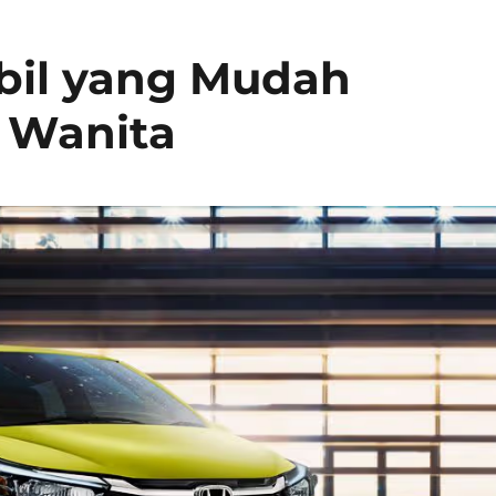
il yang Mudah
 Wanita