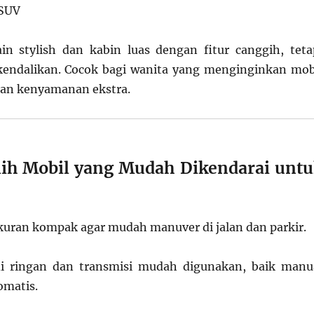
 SUV
n stylish dan kabin luas dengan fitur canggih, teta
kendalikan. Cocok bagi wanita yang menginginkan mob
gan kenyamanan ekstra.
ih Mobil yang Mudah Dikendarai untu
ukuran kompak agar mudah manuver di jalan dan parkir.
i ringan dan transmisi mudah digunakan, baik manu
matis.