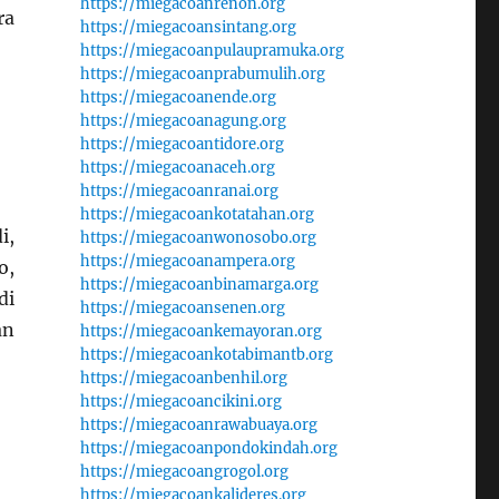
https://miegacoanrenon.org
ra
https://miegacoansintang.org
https://miegacoanpulaupramuka.org
https://miegacoanprabumulih.org
https://miegacoanende.org
https://miegacoanagung.org
https://miegacoantidore.org
https://miegacoanaceh.org
https://miegacoanranai.org
https://miegacoankotatahan.org
i,
https://miegacoanwonosobo.org
https://miegacoanampera.org
o,
https://miegacoanbinamarga.org
di
https://miegacoansenen.org
an
https://miegacoankemayoran.org
https://miegacoankotabimantb.org
https://miegacoanbenhil.org
https://miegacoancikini.org
https://miegacoanrawabuaya.org
https://miegacoanpondokindah.org
https://miegacoangrogol.org
https://miegacoankalideres.org