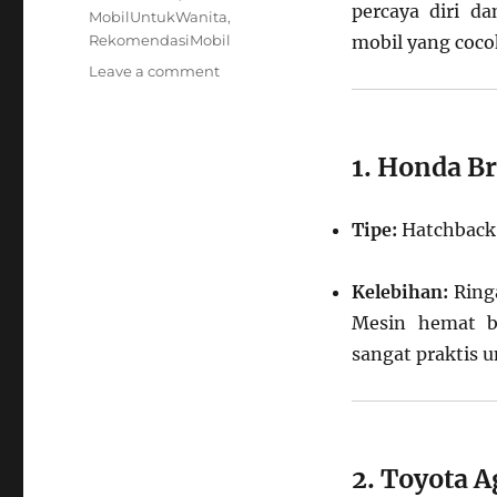
percaya diri d
MobilUntukWanita
,
RekomendasiMobil
mobil yang coco
on
Leave a comment
Rekomendasi
Mobil
yang
1. Honda Br
Mudah
Dikendarai
untuk
Tipe:
Hatchback
Wanita
Kelebihan:
Ringa
Mesin hemat b
sangat praktis 
2. Toyota A