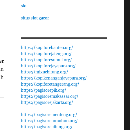
slot
situs slot gacor
https://kopiforebanten.org/
https://kopiforejateng.org/
https://kopiforesumut.org/
er
https://kopiforejayapura.org/
an
https://mixuebitung.org/
ih
https://kopikenanganjayapura.org/
https://kopiforetangerang.org/
https://pagisorepik.org/
https://pagisoremakassar.org/
https://pagisorejakarta.org/
https://pagisorementeng.org/
https://pagisoretomohon.org/
https://pagisorebitung.org/