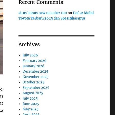
Recent Comments
situs bonus new member 100
on
Daftar Mobil
Toyota Terbaru 2025 dan Spesifikasinya
Archives
July 2026
February 2026
January 2026
December 2025
November 2025
October 2025
September 2025
g,
August 2025
as
July 2025
at
June 2025
May 2025
sa
April 2025