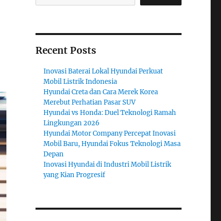
Recent Posts
Inovasi Baterai Lokal Hyundai Perkuat
Mobil Listrik Indonesia
Hyundai Creta dan Cara Merek Korea
Merebut Perhatian Pasar SUV
Hyundai vs Honda: Duel Teknologi Ramah
Lingkungan 2026
Hyundai Motor Company Percepat Inovasi
Mobil Baru, Hyundai Fokus Teknologi Masa
Depan
Inovasi Hyundai di Industri Mobil Listrik
yang Kian Progresif