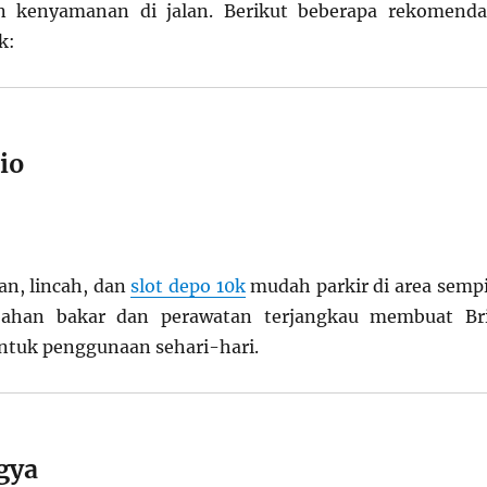
an kenyamanan di jalan. Berikut beberapa rekomenda
k:
io
n, lincah, dan
slot depo 10k
mudah parkir di area sempi
ahan bakar dan perawatan terjangkau membuat Br
untuk penggunaan sehari-hari.
gya