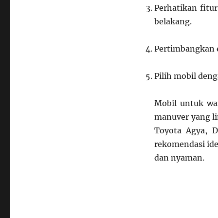
Perhatikan fitu
belakang.
Pertimbangkan e
Pilih mobil deng
Mobil untuk w
manuver yang li
Toyota Agya, D
rekomendasi id
dan nyaman.