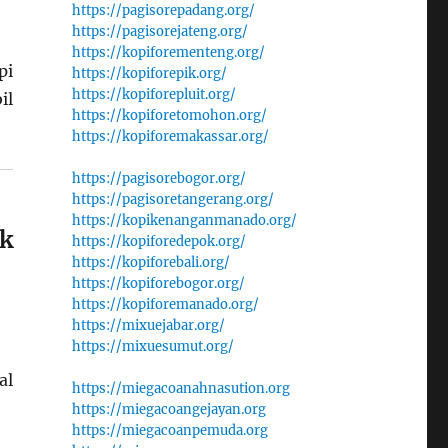
https://pagisorepadang.org/
https://pagisorejateng.org/
https://kopiforementeng.org/
pi
https://kopiforepik.org/
https://kopiforepluit.org/
il
https://kopiforetomohon.org/
https://kopiforemakassar.org/
https://pagisorebogor.org/
https://pagisoretangerang.org/
https://kopikenanganmanado.org/
k
https://kopiforedepok.org/
https://kopiforebali.org/
https://kopiforebogor.org/
https://kopiforemanado.org/
https://mixuejabar.org/
https://mixuesumut.org/
al
https://miegacoanahnasution.org
https://miegacoangejayan.org
https://miegacoanpemuda.org