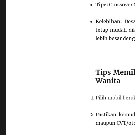
Tipe:
Crossover
Kelebihan:
Desai
tetap mudah di
lebih besar den
Tips Memil
Wanita
Pilih mobil ber
Pastikan kemud
maupun CVT/oto