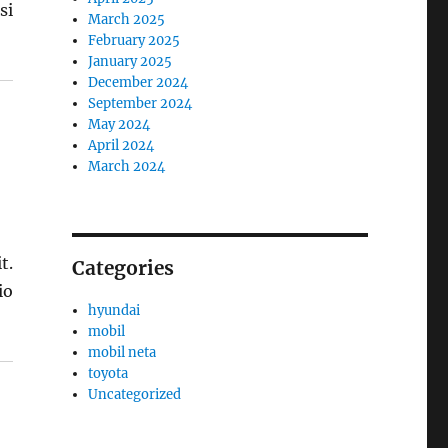
si
March 2025
February 2025
January 2025
December 2024
September 2024
May 2024
April 2024
March 2024
t.
Categories
io
hyundai
mobil
mobil neta
toyota
Uncategorized