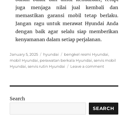
juga menjaga nilai jual kembali dan
memastikan garansi mobil tetap berlaku.
Jangan ragu untuk merawat Hyundai Anda
dengan baik agar selalu siap memberikan
kenyamanan dalam setiap perjalanan.
Posted
Categories
Tags
January 5, 2025
hyundai
bengkel resmi Hyundai
,
on
mobil Hyundai
,
perawatan berkala Hyundai
,
servis mobil
on
Hyundai
,
servis rutin Hyundai
Leave a comment
Pentingnya
Rutin
Servis
Sedan
Hyundai
Search
untuk
Performa
SEARCH
dan
Keamanan
Maksimal