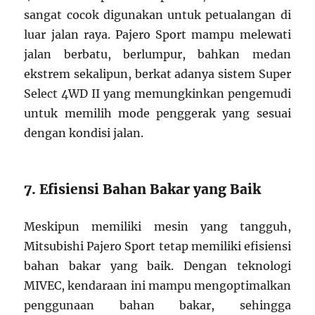
sangat cocok digunakan untuk petualangan di
luar jalan raya. Pajero Sport mampu melewati
jalan berbatu, berlumpur, bahkan medan
ekstrem sekalipun, berkat adanya sistem Super
Select 4WD II yang memungkinkan pengemudi
untuk memilih mode penggerak yang sesuai
dengan kondisi jalan.
7. Efisiensi Bahan Bakar yang Baik
Meskipun memiliki mesin yang tangguh,
Mitsubishi Pajero Sport tetap memiliki efisiensi
bahan bakar yang baik. Dengan teknologi
MIVEC, kendaraan ini mampu mengoptimalkan
penggunaan bahan bakar, sehingga