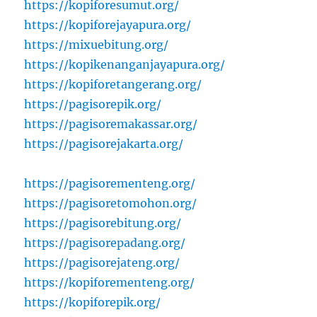
https://kopiforesumut.org/
https://kopiforejayapura.org/
https://mixuebitung.org/
https://kopikenanganjayapura.org/
https://kopiforetangerang.org/
https://pagisorepik.org/
https://pagisoremakassar.org/
https://pagisorejakarta.org/
https://pagisorementeng.org/
https://pagisoretomohon.org/
https://pagisorebitung.org/
https://pagisorepadang.org/
https://pagisorejateng.org/
https://kopiforementeng.org/
https://kopiforepik.org/