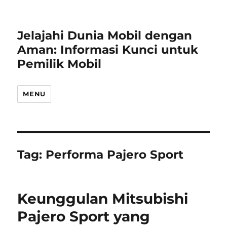
Jelajahi Dunia Mobil dengan
Aman: Informasi Kunci untuk
Pemilik Mobil
MENU
Tag:
Performa Pajero Sport
Keunggulan Mitsubishi
Pajero Sport yang