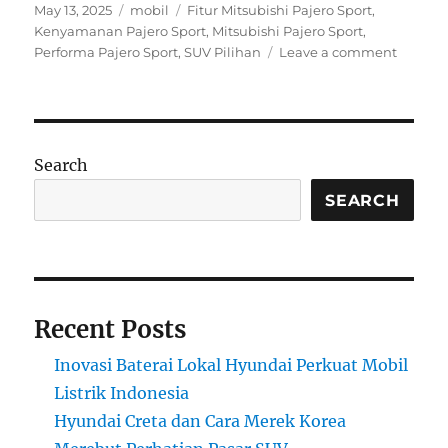
Posted
Categories
Tags
May 13, 2025
mobil
Fitur Mitsubishi Pajero Sport
,
on
Kenyamanan Pajero Sport
,
Mitsubishi Pajero Sport
,
on
Performa Pajero Sport
,
SUV Pilihan
Leave a comment
Keungg
Mitsubi
Pajero
Sport
yang
Search
Membu
Jadi
SEARCH
SUV
Pilihan
Recent Posts
Inovasi Baterai Lokal Hyundai Perkuat Mobil
Listrik Indonesia
Hyundai Creta dan Cara Merek Korea