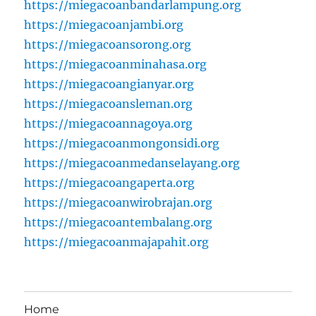
https://miegacoanbandarlampung.org
https://miegacoanjambi.org
https://miegacoansorong.org
https://miegacoanminahasa.org
https://miegacoangianyar.org
https://miegacoansleman.org
https://miegacoannagoya.org
https://miegacoanmongonsidi.org
https://miegacoanmedanselayang.org
https://miegacoangaperta.org
https://miegacoanwirobrajan.org
https://miegacoantembalang.org
https://miegacoanmajapahit.org
Home