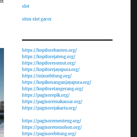
at
slot
situs slot gacor
https://kopiforebanten.org/
https://kopiforejateng.org/
https://kopiforesumut.org/
https://kopiforejayapura.org/
https://mixuebitung.org/
https://kopikenanganjayapura.org/
https://kopiforetangerang.org/
https://pagisorepik.org/
https://pagisoremakassar.org/
https://pagisorejakarta.org/
https://pagisorementeng.org/
https://pagisoretomohon.org/
https://pagisorebitung.org/