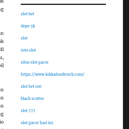
uk
ng
slot bet
depo 5k
an
slot
ak
di
toto slot
u,
situs slot gacor
il
https://www.lokkafoodtruck.com/
slot bet 100
an
an
black scatter
an
slot 777
ng
io
slot gacor hari ini