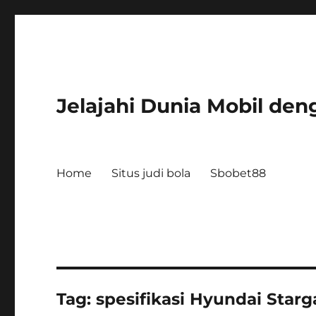
Jelajahi Dunia Mobil den
Home
Situs judi bola
Sbobet88
Tag:
spesifikasi Hyundai Starg