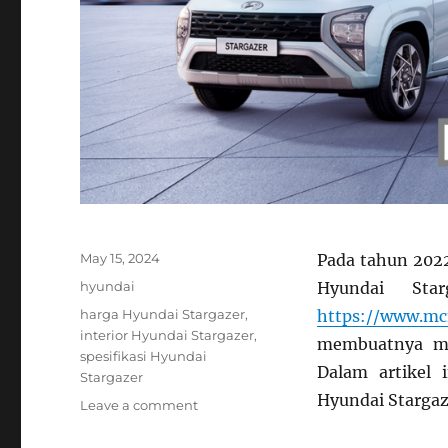
Posted
May 15, 2024
Pada tahun 202
on
Categories
hyundai
Hyundai Sta
Tags
harga Hyundai Stargazer
,
https://www.mc
interior Hyundai Stargazer
,
membuatnya men
spesifikasi Hyundai
Dalam artikel 
Stargazer
Hyundai Stargaz
on
Leave a comment
Hyundai
Stargazer: