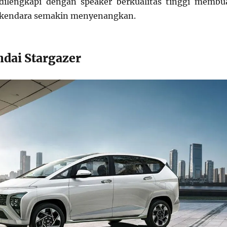
ilengkapi dengan speaker berkualitas tinggi membu
kendara semakin menyenangkan.
dai Stargazer