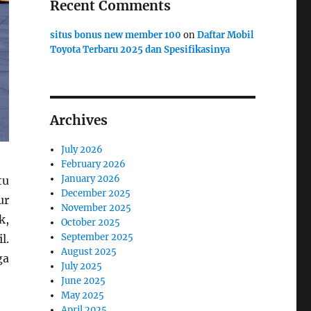
Recent Comments
situs bonus new member 100
on
Daftar Mobil
Toyota Terbaru 2025 dan Spesifikasinya
Archives
July 2026
February 2026
January 2026
tu
December 2025
ur
November 2025
k,
October 2025
September 2025
l.
August 2025
ga
July 2025
June 2025
May 2025
April 2025