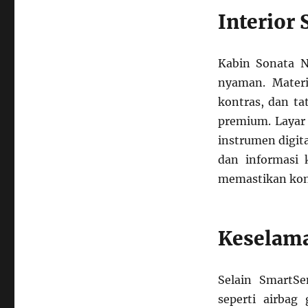
Interior
Kabin Sonata N
nyaman. Materi
kontras, dan t
premium. Layar 
instrumen digi
dan informasi 
memastikan kon
Keselama
Selain SmartSe
seperti airbag 