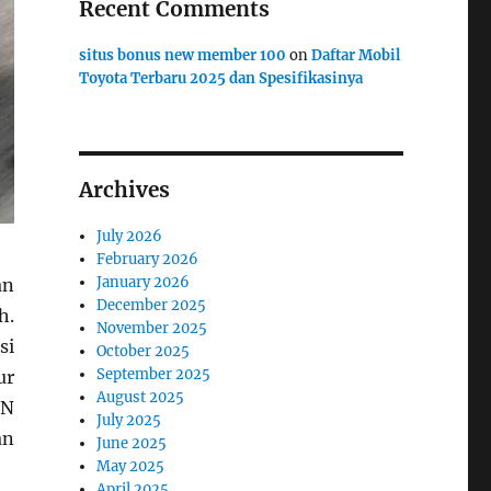
Recent Comments
situs bonus new member 100
on
Daftar Mobil
Toyota Terbaru 2025 dan Spesifikasinya
Archives
July 2026
February 2026
January 2026
an
December 2025
h.
November 2025
si
October 2025
September 2025
ur
August 2025
 N
July 2025
an
June 2025
May 2025
April 2025