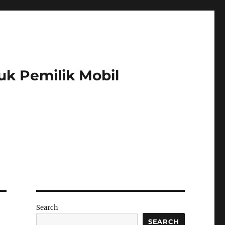
uk Pemilik Mobil
Search
SEARCH