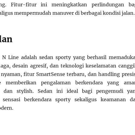
ng. Fitur-fitur ini meningkatkan perlindungan ba
ligus mempermudah manuver di berbagai kondisi jalan.
lan
 N Line adalah sedan sporty yang berhasil memaduk
aga, desain agresif, dan teknologi keselamatan canggi
 nyaman, fitur SmartSense terbaru, dan handling presis
e memberikan pengalaman berkendara yang ama
 dan stylish. Sedan ini ideal bagi pengemudi ya
sensasi berkendara sporty sekaligus keamanan d
dern.