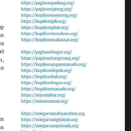
https://pagisorepadang.org/
https://pagisorejateng.org/
https://kopiforementeng.org/
https://kopiforepik.org/
ap
https://kopiforepluit.org/
https://kopiforetomohon.org/
an
https://kopiforemakassar.org/
ra
el
https://pagisorebogor.org/
https://pagisoretangerang.org/
n,
https://kopikenanganmanado.org/
to
https://kopiforedepok.org/
https://kopiforebali.org/
https://kopiforebogor.org/
https://kopiforemanado.org/
https://mixuejabar.org/
https://mixuesumut.org/
https://miegacoanahnasution.org
in
https://miegacoangejayan.org
https://miegacoanpemuda.org
an