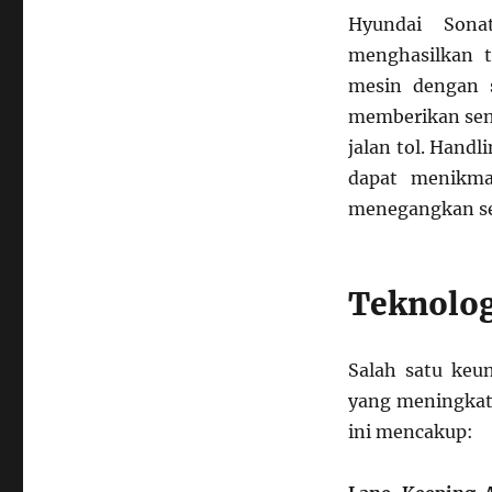
Hyundai Sona
menghasilkan t
mesin dengan s
memberikan sens
jalan tol. Hand
dapat menikma
menegangkan se
Teknolog
Salah satu keu
yang meningkat
ini mencakup: