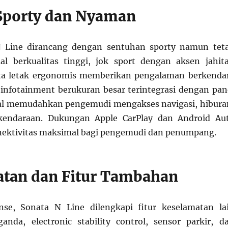
 Sporty dan Nyaman
 Line dirancang dengan sentuhan sporty namun tet
al berkualitas tinggi, jok sport dengan aksen jahit
ata letak ergonomis memberikan pengalaman berkenda
infotainment berukuran besar terintegrasi dengan pan
tal memudahkan pengemudi mengakses navigasi, hibura
kendaraan. Dukungan Apple CarPlay dan Android Au
ektivitas maksimal bagi pengemudi dan penumpang.
tan dan Fitur Tambahan
nse, Sonata N Line dilengkapi fitur keselamatan la
ganda, electronic stability control, sensor parkir, d