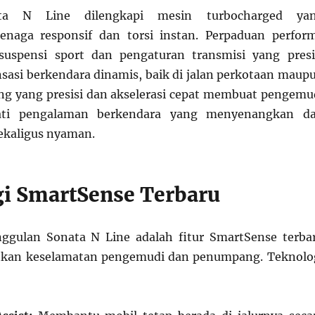
ta N Line dilengkapi mesin turbocharged ya
enaga responsif dan torsi instan. Perpaduan perfor
uspensi sport dan pengaturan transmisi yang presi
asi berkendara dinamis, baik di jalan perkotaan maup
ling yang presisi dan akselerasi cepat membuat pengemu
ti pengalaman berkendara yang menyenangkan d
kaligus nyaman.
i SmartSense Terbaru
nggulan Sonata N Line adalah fitur SmartSense terba
kan keselamatan pengemudi dan penumpang. Teknolo