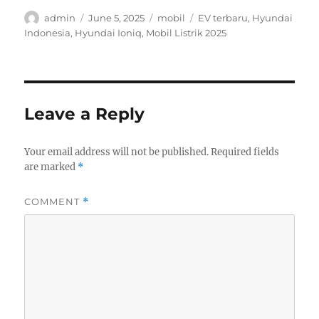
Author
Posted
Categories
Tags
admin
June 5, 2025
mobil
EV terbaru
,
Hyundai
on
Indonesia
,
Hyundai Ioniq
,
Mobil Listrik 2025
Leave a Reply
Your email address will not be published.
Required fields
are marked
*
COMMENT
*