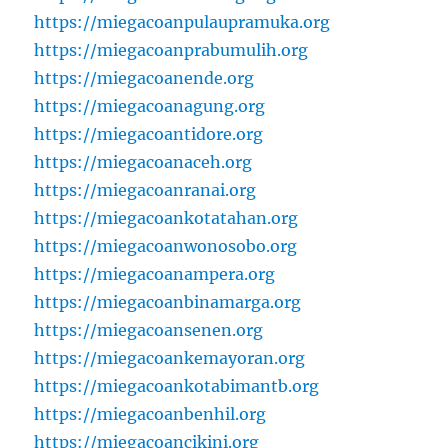
https://miegacoanpulaupramuka.org
https://miegacoanprabumulih.org
https://miegacoanende.org
https://miegacoanagung.org
https://miegacoantidore.org
https://miegacoanaceh.org
https://miegacoanranai.org
https://miegacoankotatahan.org
https://miegacoanwonosobo.org
https://miegacoanampera.org
https://miegacoanbinamarga.org
https://miegacoansenen.org
https://miegacoankemayoran.org
https://miegacoankotabimantb.org
https://miegacoanbenhil.org
https://miegacoancikini.org