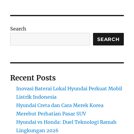
Search
SEARCH
Recent Posts
Inovasi Baterai Lokal Hyundai Perkuat Mobil
Listrik Indonesia
Hyundai Creta dan Cara Merek Korea
Merebut Perhatian Pasar SUV
Hyundai vs Honda: Duel Teknologi Ramah
Lingkungan 2026