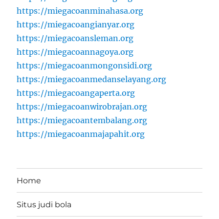
https://miegacoanminahasa.org
https://miegacoangianyar.org
https://miegacoansleman.org
https://miegacoannagoya.org
https://miegacoanmongonsidi.org
https://miegacoanmedanselayang.org
https://miegacoangaperta.org
https://miegacoanwirobrajan.org
https://miegacoantembalang.org
https://miegacoanmajapahit.org
Home
Situs judi bola