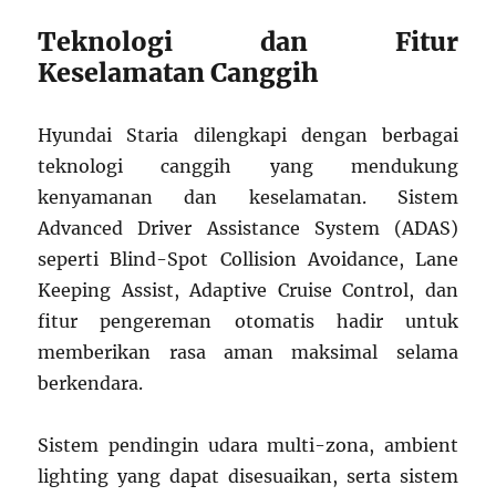
Teknologi dan Fitur
Keselamatan Canggih
Hyundai Staria dilengkapi dengan berbagai
teknologi canggih yang mendukung
kenyamanan dan keselamatan. Sistem
Advanced Driver Assistance System (ADAS)
seperti Blind-Spot Collision Avoidance, Lane
Keeping Assist, Adaptive Cruise Control, dan
fitur pengereman otomatis hadir untuk
memberikan rasa aman maksimal selama
berkendara.
Sistem pendingin udara multi-zona, ambient
lighting yang dapat disesuaikan, serta sistem