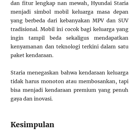
dan fitur lengkap nan mewah, Hyundai Staria
menjadi simbol mobil keluarga masa depan
yang berbeda dari kebanyakan MPV dan SUV
tradisional. Mobil ini cocok bagi keluarga yang
ingin tampil beda sekaligus mendapatkan
kenyamanan dan teknologi terkini dalam satu
paket kendaraan.
Staria menegaskan bahwa kendaraan keluarga
tidak harus monoton atau membosankan, tapi
bisa menjadi kendaraan premium yang penuh
gaya dan inovasi.
Kesimpulan