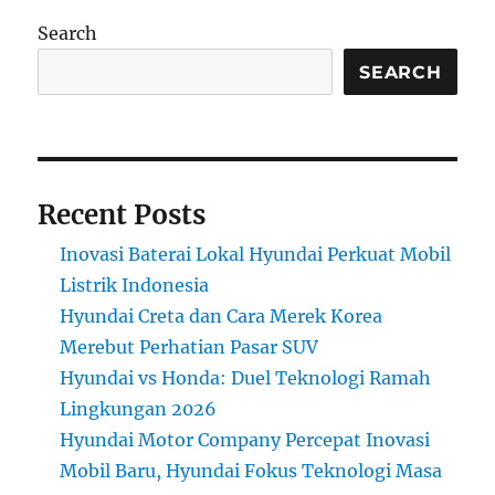
Mobil
Hyundai
Search
untuk
Tahun
SEARCH
2024
Recent Posts
Inovasi Baterai Lokal Hyundai Perkuat Mobil
Listrik Indonesia
Hyundai Creta dan Cara Merek Korea
Merebut Perhatian Pasar SUV
Hyundai vs Honda: Duel Teknologi Ramah
Lingkungan 2026
Hyundai Motor Company Percepat Inovasi
Mobil Baru, Hyundai Fokus Teknologi Masa