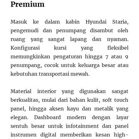
Premium
Masuk ke dalam kabin Hyundai Staria,
pengemudi dan penumpang disambut oleh
ruang yang sangat lapang dan nyaman.
Konfigurasi kursi yang fleksibel
memungkinkan pengaturan hingga 7 atau 9
penumpang, cocok untuk keluarga besar atau
kebutuhan transportasi mewah.
Material interior yang digunakan sangat
berkualitas, mulai dari bahan kulit, soft touch
panel, hingga aksen kayu dan metalik yang
elegan. Dashboard modern dengan layar
sentuh besar untuk infotainment dan panel
instrumen digital memberikan kesan high-