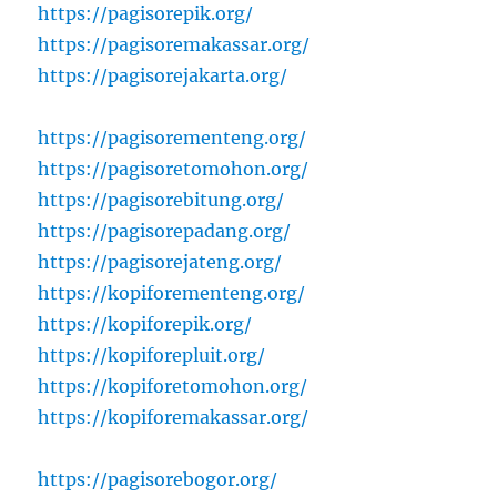
https://pagisorepik.org/
https://pagisoremakassar.org/
https://pagisorejakarta.org/
https://pagisorementeng.org/
https://pagisoretomohon.org/
https://pagisorebitung.org/
https://pagisorepadang.org/
https://pagisorejateng.org/
https://kopiforementeng.org/
https://kopiforepik.org/
https://kopiforepluit.org/
https://kopiforetomohon.org/
https://kopiforemakassar.org/
https://pagisorebogor.org/