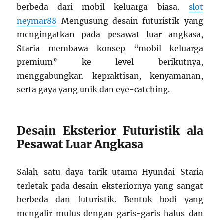
berbeda dari mobil keluarga biasa.
slot
neymar88
Mengusung desain futuristik yang
mengingatkan pada pesawat luar angkasa,
Staria membawa konsep “mobil keluarga
premium” ke level berikutnya,
menggabungkan kepraktisan, kenyamanan,
serta gaya yang unik dan eye-catching.
Desain Eksterior Futuristik ala
Pesawat Luar Angkasa
Salah satu daya tarik utama Hyundai Staria
terletak pada desain eksteriornya yang sangat
berbeda dan futuristik. Bentuk bodi yang
mengalir mulus dengan garis-garis halus dan