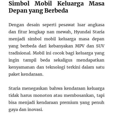
Simbol Mobil Keluarga Masa
Depan yang Berbeda
Dengan desain seperti pesawat luar angkasa
dan fitur lengkap nan mewah, Hyundai Staria
menjadi simbol mobil keluarga masa depan
yang berbeda dari kebanyakan MPV dan SUV
tradisional. Mobil ini cocok bagi keluarga yang
ingin tampil beda sekaligus mendapatkan
kenyamanan dan teknologi terkini dalam satu
paket kendaraan.
Staria menegaskan bahwa kendaraan keluarga
tidak harus monoton atau membosankan, tapi
bisa menjadi kendaraan premium yang penuh
gaya dan inovasi.