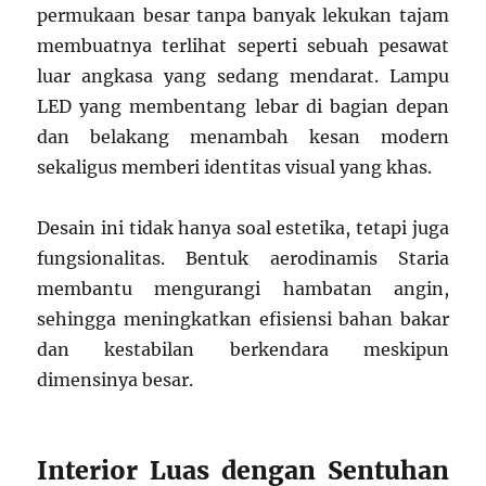
permukaan besar tanpa banyak lekukan tajam
membuatnya terlihat seperti sebuah pesawat
luar angkasa yang sedang mendarat. Lampu
LED yang membentang lebar di bagian depan
dan belakang menambah kesan modern
sekaligus memberi identitas visual yang khas.
Desain ini tidak hanya soal estetika, tetapi juga
fungsionalitas. Bentuk aerodinamis Staria
membantu mengurangi hambatan angin,
sehingga meningkatkan efisiensi bahan bakar
dan kestabilan berkendara meskipun
dimensinya besar.
Interior Luas dengan Sentuhan