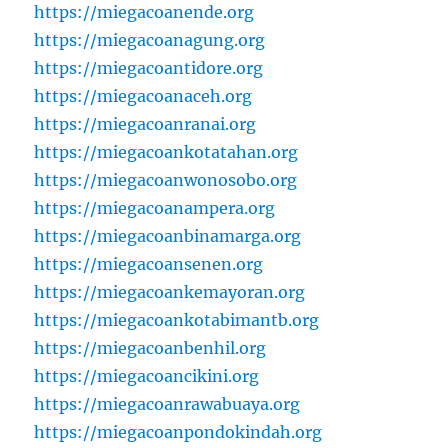
https://miegacoanende.org
https://miegacoanagung.org
https://miegacoantidore.org
https://miegacoanaceh.org
https://miegacoanranai.org
https://miegacoankotatahan.org
https://miegacoanwonosobo.org
https://miegacoanampera.org
https://miegacoanbinamarga.org
https://miegacoansenen.org
https://miegacoankemayoran.org
https://miegacoankotabimantb.org
https://miegacoanbenhil.org
https://miegacoancikini.org
https://miegacoanrawabuaya.org
https://miegacoanpondokindah.org