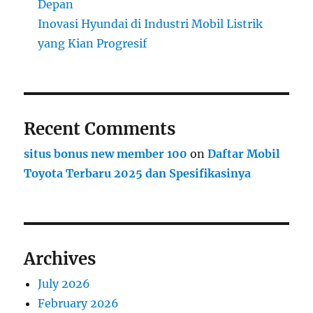
Depan
Inovasi Hyundai di Industri Mobil Listrik
yang Kian Progresif
Recent Comments
situs bonus new member 100
on
Daftar Mobil
Toyota Terbaru 2025 dan Spesifikasinya
Archives
July 2026
February 2026