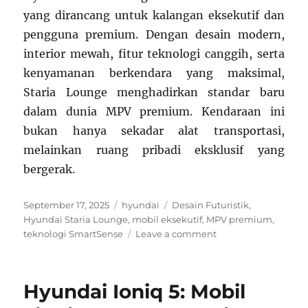
yang dirancang untuk kalangan eksekutif dan
pengguna premium. Dengan desain modern,
interior mewah, fitur teknologi canggih, serta
kenyamanan berkendara yang maksimal,
Staria Lounge menghadirkan standar baru
dalam dunia MPV premium. Kendaraan ini
bukan hanya sekadar alat transportasi,
melainkan ruang pribadi eksklusif yang
bergerak.
Posted
Categories
Tags
September 17, 2025
hyundai
Desain Futuristik
,
on
Hyundai Staria Lounge
,
mobil eksekutif
,
MPV premium
,
on
teknologi SmartSense
Leave a comment
Hyundai
Staria
Lounge:
Hyundai Ioniq 5: Mobil
MPV
Futuristik