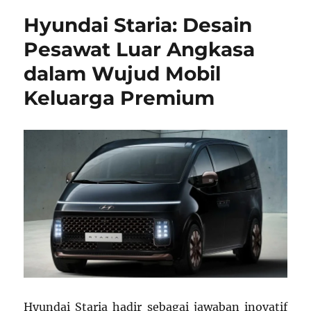
5:
Hyundai Staria: Desain
Masa
Depan
Pesawat Luar Angkasa
Mobil
dalam Wujud Mobil
Listrik
dengan
Keluarga Premium
Desain
Futuristik
Hyundai Staria hadir sebagai jawaban inovatif