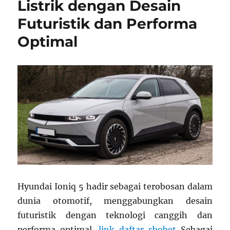
Listrik dengan Desain
untuk
Futuristik dan Performa
Eksekutif
Optimal
Hyundai Ioniq 5 hadir sebagai terobosan dalam
dunia otomotif, menggabungkan desain
futuristik dengan teknologi canggih dan
performa optimal.
link daftar sbobet
Sebagai