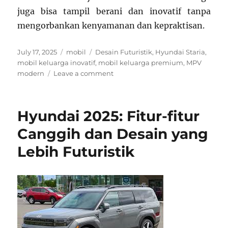
juga bisa tampil berani dan inovatif tanpa
mengorbankan kenyamanan dan kepraktisan.
Posted
Categories
Tags
July 17, 2025
mobil
Desain Futuristik
,
Hyundai Staria
,
on
mobil keluarga inovatif
,
mobil keluarga premium
,
MPV
on
modern
Leave a comment
Hyundai
Staria:
Desain
Hyundai 2025: Fitur-fitur
Pesawat
Luar
Canggih dan Desain yang
Angkasa
Lebih Futuristik
dalam
Wujud
Mobil
Keluarga
Premium