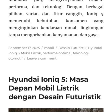
performa, dan teknologi. Dengan berbagai
pilihan varian dan fitur canggih, Ioniq 5
memenuhi kebutuhan konsumen yang
menginginkan kendaraan ramah lingkungan
tanpa mengorbankan kenyamanan dan gaya.
Posted
Categories
Tags
September 17, 2025
mobil
Desain Futuristik
,
Hyundai
on
Ioniq 5
,
Mobil Listrik
,
performa optimal
,
teknologi
on
otomotif
Leave a comment
Hyundai
Ioniq
5:
Hyundai Ioniq 5: Masa
Mobil
Listrik
Depan Mobil Listrik
dengan
dengan Desain Futuristik
Desain
Futuristik
dan
Performa