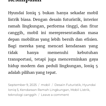
Hyundai Ioniq 5 bukan hanya sekadar mobil
listrik biasa. Dengan desain futuristik, interior
ramah lingkungan, performa tinggi, dan fitur
canggih, mobil ini merepresentasikan masa
depan mobilitas yang lebih bersih dan efisien.
Bagi mereka yang mencari kendaraan yang
tidak hanya memenuhi kebutuhan
transportasi, tetapi juga mencerminkan gaya
hidup modern dan peduli lingkungan, Ioniq 5
adalah pilihan yang tepat.
Posted
Categories
Tags
September 9, 2025
mobil
Desain Futuristik
,
Hyundai
on
Ioniq 5
,
Kendaraan Ramah Lingkungan
,
Mobil Listrik
,
on
teknologi canggih
Leave a comment
Hyundai
Ioniq